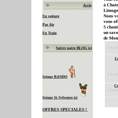
à Chate
Accès
Limoge
Nous vo
En voiture
vous o
Par Air
5 chamb
un savo
En Train
de Mon
Chambr
Suivre notre BLOG ici
Le
Chambr
Sejour RANDO
Co
Chambr
Sejour St Sylvestre ici
OFFRES SPECIALES !