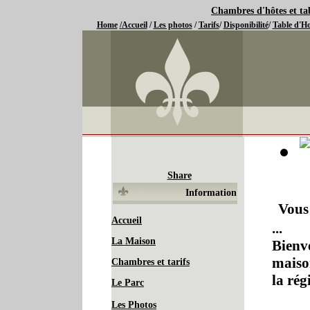
Chambres d'hôtes et ta
Bed and Breakfast accommodation in Limousin France/B&B near Li
Home
/
Accueil
/
Les photos
/
Tarifs
/
Disponibilité
/
Table d'Ho
Share
Information
Vous
Accueil
...
La Maison
Bienv
maiso
Chambres et tarifs
la rég
Le Parc
Les Photos