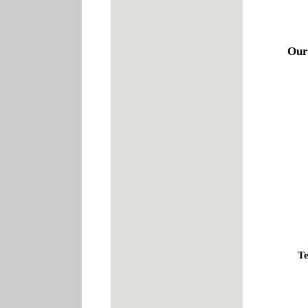
Our
Te