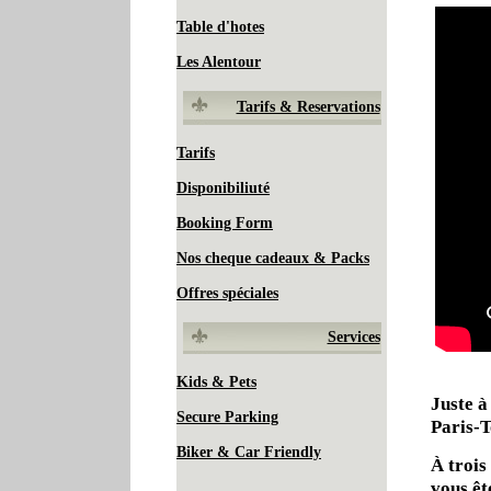
Table d'hotes
Les Alentour
Tarifs & Reservations
Tarifs
Disponibiliuté
Booking Form
Nos cheque cadeaux & Packs
Offres spéciales
Services
Kids & Pets
Juste à
Secure Parking
Paris-T
Biker & Car Friendly
À trois
vous êt