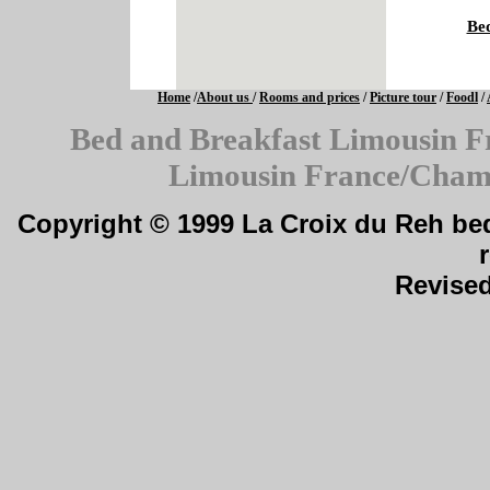
Be
Home
/
About us
/
Rooms and prices
/
Picture tour
/
Foodl
/
Bed and Breakfast Limousin 
Limousin France/Chamb
Copyright © 1999 La Croix du Reh bed
Revise